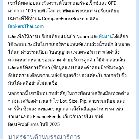
เขาได้ทดสอบและวิเคราะห์โบรกเกอร์ฟอเร็กซ์และ CFD
มากกว่า 100 รายทั่วโลก เขาพัฒนาระบบการเปรียบเทียบ
เฉพาะที่ใช้ทั้งบน CompareForexBrokers และ
BrokersThai.com
และเพื่อให้การเปรียบเทียบแม่นยำ Noam และ
ทีมงาน
ได้เลือก
ใช้ระบบประเมินโบรกเกอร์ตามเกณฑ์แบบถ่วงน้ำหนัก 8 หมวด
ได้แก่ ค่าธรรมเนียม ใบอนุญาต แพลตฟอร์ม การส่งคำสั่ง
ความหลากหลายของตลาด ฝ่ายบริการลูกค้า วิธีฝากถอนเงิน
และพอร์ทัลการศึกษา (ข้อมูลสเปรดและค่าคอมมิชชันจะถูก
อัปเดตรายเดือนจากแหล่งข้อมูลจริงของแต่ละโบรกเกอร์) ซึ่ง
มันได้ผลดีอย่างไม่น่าเชื่อ
นอกจากนี้ เขามีบทบาทสำคัญในการพัฒนาเครื่องมือเทรดต่าง
ๆ เช่น เครื่องคำนวณกำไร Lot, Size, Pip, ค่าธรรมเนียม และ
มาร์จิ้น ซึ่งผลงานของเขาถูกกล่าวถึงในสื่ออุตสาหกรรม เช่น
รายงานของ FinanceFeeds เกี่ยวกับการรีแบรนด์
BestPropFirms ในปี 2025
มาตรฐานด้านบรรณาธิการ