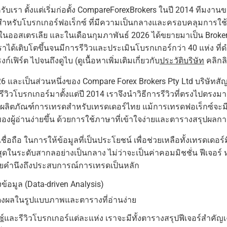
ับเรา ตั้งแต่เริ่มก่อตั้ง CompareForexBrokers ในปี 2014 ทีมงานของเ
น์สำหรับโบรกเกอร์ฟอเร็กซ์ ที่มีความเป็นกลางและครอบคลุมการใ
ารในออสเตรเลีย และในเดือนกุมภาพันธ์ 2026 ได้ขยายมาเป็น Brok
ได้เติบโตขึ้นจนมีการรีวิวและประเมินโบรกเกอร์กว่า 40 แห่ง ที่
เฟิร์ต ไปจนถึงดูไบ (ดูเนื้อหาเพิ่มเติมเกี่ยวกับ
ประวัติบริษัท
คลิกลิ
6 และเป็นส่วนหนึ่งของ Compare Forex Brokers Pty Ltd บริษัทสัญช
ีวิวโบรกเกอร์มาตั้งแต่ปี 2014 เราจึงนำวิธีการรีวิวที่ตรงไปตรง
ผลิตภัณฑ์การเทรดสำหรับเทรดเดอร์ไทย แม้การเทรดฟอเร็กซ์จะม
ผู้อ่านง่ายขึ้น ด้วยการใช้ภาษาที่เข้าใจง่ายและตารางสรุปผลการว
ื่อถือ ในการให้ข้อมูลที่เป็นประโยชน์ เพื่อช่วยเหลือทั้งเทรดเดอร
ี่สุดในระดับสากลอย่างเป็นกลาง ไม่ว่าจะเป็นค่าคอมมิชชั่น ฟีเจอร์
ดยคำนึงถึงประสบการณ์การเทรดเป็นหลัก
ิงข้อมูล (Data-driven Analysis)
สดงผลในรูปแบบภาพและตารางที่อ่านง่าย
ซ์
และรีวิวโบรกเกอร์แต่ละแห่ง เราจะมีทั้งตารางสรุปฟีเจอร์สำคัญเฉ