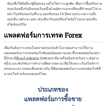
ซ้อนซึ่งให้สิทธิ์แก่ผู้ถือครอง แต่ไม่ใช่ภาระผูกพัน เพื่อการซื้อหรือขาย
สกุลเงินหนึ่งกับอีกสกุลเงินหนึ่งด้วยอัตราแลกเปลี่ยนที่กำหนดไว้ล่วง
หน้าในหรือก่อนวันที่ระบุ ออปชั่นของ FX มีหลายประเภท รวมถึง
ออปชั่น call และ put เช่นเดียวกับออปชั่นสไตล์ยุโรปและออปชั่น
สไตล์อเมริกัน
แพลตฟอร์มการเทรด Forex
เพื่อเริ่มต้นการเทรดในตลาดสกุลเงินทั่วโลก คุณสามารถใช้งาน
แพลตฟอร์มการเทรดฟอเร็กซ์ยอดนิยมหลายแห่ง ซึ่งแพลตฟอร์มเหล่า
นี้มักจะมี
ฟีเจอร์ indicator
(indicator คือ เครื่องมือช่วยวิเคราะห์อย่าง
หนึ่ง) และฟังก์ชันการทำงานที่หลากหลาย เพื่อให้เหมาะกับสไตล์การ
เทรดและความชอบที่แตกต่างกัน นี่คือแพลตฟอร์มการเทรดฟอเร็กซ์ที่
น่าสนใจสำหรับเทรดเดอร์ไทย