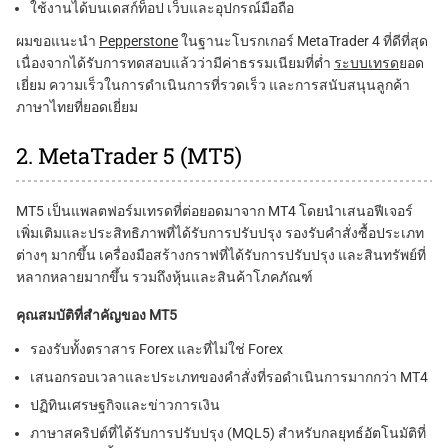
ใช้งานได้บนเดสก์ท็อป เว็บและอุปกรณ์มือถือ
ผมขอแนะนำ
Pepperstone
ในฐานะโบรกเกอร์ MetaTrader 4 ที่ดีที่สุด
เนื่องจากได้รับการทดสอบแล้วว่ามีค่าธรรมเนียมที่ต่ำ
ระบบเทรด
ยอด
เยี่ยม ความเร็วในการดำเนินการที่รวดเร็ว และการสนับสนุนลูกค้า
ภาษาไทยที่ยอดเยี่ยม
2. MetaTrader 5 (MT5)
MT5 เป็นแพลตฟอร์มเทรดที่ต่อยอดมาจาก MT4 โดยนำเสนอฟีเจอร์
เพิ่มเติมและประสิทธิภาพที่ได้รับการปรับปรุง รองรับคำสั่งซื้อประเภท
ต่างๆ มากขึ้น เครื่องมือสร้างกราฟที่ได้รับการปรับปรุง และสินทรัพย์ที่
หลากหลายมากขึ้น รวมถึงหุ้นและสินค้าโภคภัณฑ์
คุณสมบัติที่สำคัญของ MT5
รองรับทั้งตราสาร Forex และที่ไม่ใช่ Forex
เสนอกรอบเวลาและประเภทของคำสั่งที่รอดำเนินการมากกว่า MT4
ปฏิทินเศรษฐกิจและข่าวการเงิน
ภาษาสคริปต์ที่ได้รับการปรับปรุง (MQL5) สำหรับกลยุทธ์อัตโนมัติที่