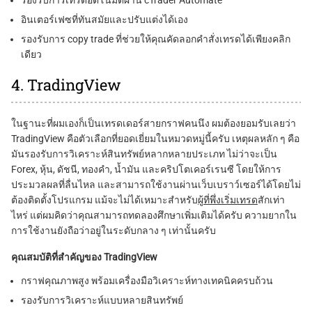
อินเตอร์เฟซที่ทันสมัยและปรับแต่งได้เอง
รองรับ
การ copy trade
ที่ช่วยให้คุณคัดลอกคำสั่งเทรดได้เพียงคลิก
เดียว
4. TradingView
ในฐานะที่ผมเองก็เป็นเทรดเดอร์สายกราฟคนนึง ผมต้องยอมรับเลยว่า
TradingView คือตัวเลือกที่ยอดเยี่ยมในหมวดหมู่นี้ครับ เหตุผลหลัก ๆ คือ
มันรองรับการวิเคราะห์สินทรัพย์หลากหลายประเภท ไม่ว่าจะเป็น
Forex, หุ้น, ดัชนี, ทองคำ, น้ำมัน และคริปโตเคอร์เรนซี โดยให้การ
ประมวลผลที่ลื่นไหล และสามารถใช้งานผ่านเว็บเบราว์เซอร์ได้โดยไม่
ต้องติดตั้งโปรแกรม แม้จะไม่ได้เหมาะสำหรับ
ผู้ที่พึ่งเริ่มเทรด
สักเท่า
ไหร่ แต่ผมคิดว่าคุณสามารถทดลองศึกษาเพิ่มเติมได้ครับ ความยากใน
การใช้งานยังถือว่าอยู่ในระดับกลาง ๆ เท่านั้นครับ
คุณสมบัติที่สำคัญของ TradingView
กราฟคุณภาพสูง พร้อมเครื่องมือวิเคราะห์ทางเทคนิคครบถ้วน
รองรับการวิเคราะห์แบบหลายสินทรัพย์