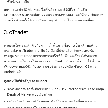
ซับซ้อนมากขึ้น
ผมขอแนะนำ
IC Markets
ซึ่งเป็นโบรกเกอร์ที่ดีที่สุดสำหรับ
MetaTrader 5 เพราะมีสเปรดที่ต่ำ สภาพคล่องสูง และให้การเชื่อมต่อที่
รวดเร็ว พร้อมทั้งให้การสนับสนุนลูกค้าภาษาไทยอย่างยอดเยี่ยม
3. cTrader
หากคุณให้ความสำคัญกับความเร็วในการซื้อขายเป็นหลัก ผมคิดว่า
แพลตฟอร์ม cTrader อาจเป็นตัวเลือกที่น่าสนใจกว่าแพลตฟอร์ม
ตระกูล MetraTrade นอกจากความเร็วที่ดีแล้ว คุณยังจะได้รับความ
สะดวกสบายในการใช้งาน เพราะ cTrader สามารถใช้งานได้ทั้งบน
Windows, macOS, เว็บเบราว์เซอร์ และแอปพลิเคชันบน iOS และ
Android ครับ
คุณสมบัติที่สำคัญของ cTrader
รองรับการส่งคำสั่งซื้อขายแบบ One-Click Trading พร้อมแสดงข้อมูล
Depth of Market แบบเรียลไทม์
เครื่องมือสร้างกราฟขั้นสูงและตัวชี้วัดทางเทคนิคที่หลากหลาย
รองรับการเทรดอัตโนมัติผ่าน cTrader Automate