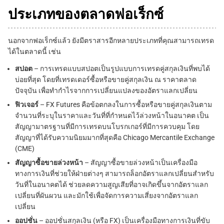
ประเภทของตลาดฟอเร็กซ์
นอกจากฟอเร็กซ์แล้ว ยังมีตราสารอีกหลายประเภทที่คุณสามารถเทรด
ได้ในตลาดนี้ เช่น
สปอต
– การเทรดแบบสปอตเป็นรูปแบบการเทรดคู่สกุลเงินที่พบได้
บ่อยที่สุด โดยที่เทรดเดอร์ซื้อหรือขายคู่สกุลเงิน ณ ราคาตลาด
ปัจจุบัน เพื่อทำกำไรจากการเปลี่ยนแปลงของอัตราแลกเปลี่ยน
ฟิวเจอร์
– FX Futures คือข้อตกลงในการซื้อหรือขายคู่สกุลเงินตาม
จำนวนที่ระบุในราคาและวันที่ที่กำหนดไว้ล่วงหน้าในอนาคต เป็น
สัญญามาตรฐานที่มีการเทรดบนโบรกเกอร์ที่มีการควบคุม โดย
สัญญาที่ได้รับความนิยมมากที่สุดคือ Chicago Mercantile Exchange
(CME)
สัญญาซื้อขายล่วงหน้า
– สัญญาซื้อขายล่วงหน้าเป็นเครื่องมือ
ทางการเงินที่ช่วยให้ฝ่ายต่างๆ สามารถล็อกอัตราแลกเปลี่ยนสำหรับ
วันที่ในอนาคตได้ ช่วยลดความสูญเสียที่อาจเกิดขึ้นจากอัตราแลก
เปลี่ยนที่ผันผวน และมักใช้เพื่อจัดการความเสี่ยงจากอัตราแลก
เปลี่ยน
ออปชั่น
– ออปชั่นสกุลเงิน (หรือ FX) เป็นเครื่องมือทางการเงินที่ขับ