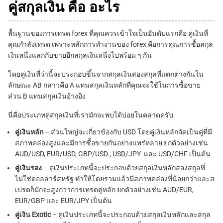
คู่สกุลเงิน คือ อะไร
พื้นฐานของการเทรด forex ที่คุณควรเข้าใจเป็นอันดับแรกคือ คู่เงินที่
คุณกำลังเทรด เพราะหลักการทำงานของ forex คือการคุณการซื้อสกุล
เงินหนึ่งแลกกับขายอีกสกุลเงินหนึ่งไปพร้อม ๆ กัน
โดยคู่เงินที่ว่านี้จะประกอบขึ้นจากสกุลเงินสองสกุลที่แตกต่างกันใน
ลักษณะ AB กล่าวคือ A แทนสกุลเงินหลักที่คุณจะใช้ในการซื้อขาย
ส่วน B แทนสกุลเงินอ้างอิง
นี่คือประเภทคู่สกุลเงินที่เรามักจะพบได้บ่อยในตลาดครับ
คู่เงินหลัก
– ส่วนใหญ่จะเกี่ยวข้องกับ USD โดยคู่เงินหลักจัดเป็นคู่ที่มี
สภาพคล่องสูงและมีการซื้อขายกันอย่างแพร่หลาย ยกตัวอย่างเช่น
AUD/USD, EUR/USD, GBP/USD , USD/JPY และ USD/CHF เป็นต้น
คู่เงินรอง
– คู่เงินประเภทนี้จะประกอบด้วยสกุลเงินหลักสองสกุลที่
ไม่ใช่ดอลลาร์สหรัฐ ทำให้โดยรวมแล้วมีสภาพคล่องที่น้อยกว่าและส
เปรดก็มักจะสูงกว่าการเทรดคู่หลัก ยกตัวอย่างเช่น AUD/EUR,
EUR/GBP และ EUR/JPY เป็นต้น
คู่เงิน Exotic
– คู่เงินประเภทนี้จะประกอบด้วยสกุลเงินหลักและสกุล