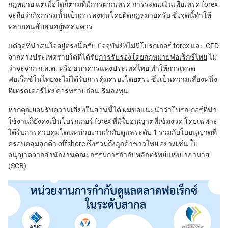
กฎหมาย แต่เมื่อใดก็ตามที่มีการฝากเทรด การระดมเงินเพื่อเทรด forex
จะถือว่ากิจกรรมนั้้นเป็นการลงทุนโดยผิดกฎหมายครับ ซึ่งจุดนี้ทำให้
หลายคนสับสนอยู่พอสมควร
แต่จุดที่น่าสนใจอยู่ตรงนี้ครับ ปัจจุบันยังไม่มีโบรกเกอร์ forex และ CFD
จากต่างประเทศรายใดที่ได้รับ
การรับรองโดยกฎหมายฟอเร็กซ์ไทย
ไม่
ว่าจะจาก ก.ล.ต. หรือ ธนาคารแห่งประเทศไทย ทำให้การเทรด
ฟอเร็กซ์ในไทยจะไม่ได้รับการคุ้มครองโดยตรง ซึ่งเป็นความเสี่ยงหนึ่ง
ที่เทรดเดอร์ไทยควรทราบก่อนเริ่มลงทุน
หากคุณยอมรับความเสี่ยงในส่วนนี้ได้ ผมขอแนะนำว่าโบรกเกอร์ที่น่า
ใช้งานก็ยังคงเป็นโบรกเกอร์ forex ที่มีใบอนุญาตที่เข้มงวด โดยเฉพาะ
ได้รับการควบคุมโดนหน่วยงานกำกับดูแลระดับ 1 ร่วมกับใบอนุญาตที่
ครอบคลุมลูกค้า offshore ซึ่งรวมถึงลูกค้าชาวไทย อย่างเช่น ใบ
อนุญาตจากสำนักงานคณะกรรมการกำกับหลักทรัพย์แห่งบาฮามาส
(SCB)