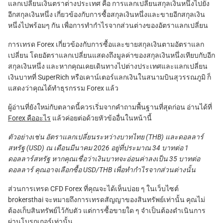
แลกเปลี่ยนเงินตราต่างประเทศ คือ การแลกเปลี่ยนสกุลเงินหนึ่งไปยัง
อีกสกุลเงินหนึ่ง เกี่ยวข้องกับการซื้อสกุลเงินหนึ่งและขายอีกสกุลเงิน
หนึ่งไปพร้อมๆ กัน เพื่อการทำกำไรจากส่วนต่างของอัตราแลกเปลี่ยน
การเทรด Forex เกี่ยวข้องกับการซื้อและขายสกุลเงินตามอัตราแลก
เปลี่ยน โดยอัตราแลกเปลี่ยนแสดงถึงมูลค่าของสกุลเงินหนึ่งเทียบกับอีก
สกุลเงินหนึ่ง และหากคุณเคยเดินทางไปต่างประเทศและแลกเปลี่ยน
เงินบาทที่ SuperRich หรือเคาน์เตอร์แลกเงินในสนามบินสุวรรณภูมิ ก็
แสดงว่าคุณได้ทำธุรกรรม Forex แล้ว
ผู้อ่านที่ยังใหม่กับตลาดนี้ควรเริ่มจากคำถามพื้นฐานที่สุดก่อน อ่านได้ที่
Forex คืออะไร
แล้วค่อยต่อด้วยหัวข้ออื่นในหน้านี้
ตัวอย่างเช่น อัตราแลกเปลี่ยนระหว่างบาทไทย (THB) และดอลลาร์
สหรัฐ (USD) ณ เดือนมีนาคม 2026 อยู่ที่ประมาณ 34 บาทต่อ 1
ดอลลาร์สหรัฐ หากคุณเชื่อว่าเงินบาทจะอ่อนค่าลงเป็น 35 บาทต่อ
ดอลลาร์ คุณอาจเลือกซื้อ USD/THB เพื่อทำกำไรจากส่วนต่างนั้น
ส่วนการเทรด CFD Forex ที่คุณจะได้เห็นบ่อย ๆ ในเว็บไซต์
brokersthai จะหมายถึงการเทรดสัญญาของสินทรัพย์เท่านั้น คุณไม่
ต้องเก็บสินทรัพย์ไว้กับตัว แต่การซื้อขายใด ๆ จำเป็นต้องดำเนินการ
ผ่านโบรกเกอร์เท่านั้น