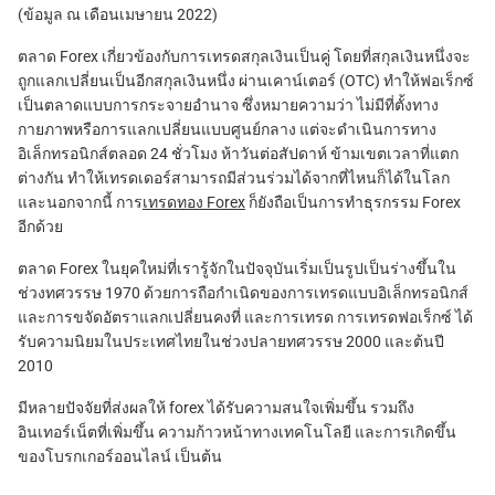
(ข้อมูล ณ เดือนเมษายน 2022)
ตลาด Forex เกี่ยวข้องกับการเทรดสกุลเงินเป็นคู่ โดยที่สกุลเงินหนึ่งจะ
ถูกแลกเปลี่ยนเป็นอีกสกุลเงินหนึ่ง ผ่านเคาน์เตอร์ (OTC) ทำให้ฟอเร็กซ์
เป็นตลาดแบบการกระจายอำนาจ ซึ่งหมายความว่า ไม่มีที่ตั้งทาง
กายภาพหรือการแลกเปลี่ยนแบบศูนย์กลาง แต่จะดำเนินการทาง
อิเล็กทรอนิกส์ตลอด 24 ชั่วโมง ห้าวันต่อสัปดาห์ ข้ามเขตเวลาที่แตก
ต่างกัน ทำให้เทรดเดอร์สามารถมีส่วนร่วมได้จากที่ไหนก็ได้ในโลก
และนอกจากนี้ การ
เทรดทอง Forex
ก็ยังถือเป็นการทำธุรกรรม Forex
อีกด้วย
ตลาด Forex ในยุคใหม่ที่เรารู้จักในปัจจุบันเริ่มเป็นรูปเป็นร่างขึ้นใน
ช่วงทศวรรษ 1970 ด้วยการถือกำเนิดของการเทรดแบบอิเล็กทรอนิกส์
และการขจัดอัตราแลกเปลี่ยนคงที่ และการเทรด การเทรดฟอเร็กซ์ ได้
รับความนิยมในประเทศไทยในช่วงปลายทศวรรษ 2000 และต้นปี
2010
มีหลายปัจจัยที่ส่งผลให้ forex ได้รับความสนใจเพิ่มขึ้น รวมถึง
อินเทอร์เน็ตที่เพิ่มขึ้น ความก้าวหน้าทางเทคโนโลยี และการเกิดขึ้น
ของโบรกเกอร์ออนไลน์ เป็นต้น