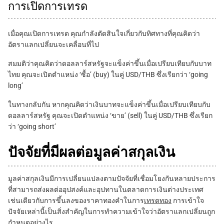
การเปิดการเทรด
เมื่อคุณเปิดการเทรด คุณกำลังตัดสินใจเกี่ยวกับทิศทางที่คุณคิดว่า
อัตราแลกเปลี่ยนจะเคลื่อนที่ไป
สมมติว่าคุณคิดว่าดอลลาร์สหรัฐจะแข็งค่าขึ้นเมื่อเปรียบเทียบกับบาท
ไทย คุณจะเปิดตำแหน่ง ‘ซื้อ’ (buy) ในคู่ USD/THB ซึ่งเรียกว่า ‘going
long’
ในทางกลับกัน หากคุณคิดว่าเงินบาทจะแข็งค่าขึ้นเมื่อเปรียบเทียบกับ
ดอลลาร์สหรัฐ คุณจะเปิดตำแหน่ง ‘ขาย’ (sell) ในคู่ USD/THB ซึ่งเรียก
ว่า ‘going short’
ปัจจัยที่มีผลต่อมูลค่าสกุลเงิน
มูลค่าสกุลเงินมีการเปลี่ยนแปลงตามปัจจัยที่เชื่อมโยงกันหลายประการ
ที่สามารถส่งผลต่ออุปสงค์และอุปทานในตลาดการเงินต่างประเทศ
เช่นเดียวกับการขึ้นลงของราคาทองคำในการ
เทรดทอง
การเข้าใจ
ปัจจัยเหล่านี้เป็นสิ่งสำคัญในการทำความเข้าใจว่าอัตราแลกเปลี่ยนถูก
กำหนดอย่างไร