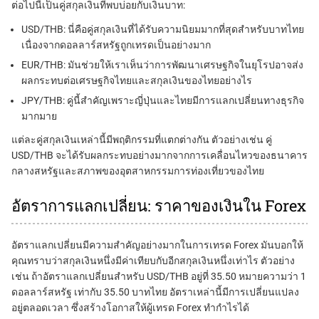
ต่อไปนี้เป็นคู่สกุลเงินที่พบบ่อยกับเงินบาท:
USD/THB: นี่คือคู่สกุลเงินที่ได้รับความนิยมมากที่สุดสำหรับบาทไทย
เนื่องจากดอลลาร์สหรัฐถูกเทรดเป็นอย่างมาก
EUR/THB: มันช่วยให้เราเห็นว่าการพัฒนาเศรษฐกิจในยุโรปอาจส่ง
ผลกระทบต่อเศรษฐกิจไทยและสกุลเงินของไทยอย่างไร
JPY/THB: คู่นี้สำคัญเพราะญี่ปุ่นและไทยมีการแลกเปลี่ยนทางธุรกิจ
มากมาย
แต่ละคู่สกุลเงินเหล่านี้มีพฤติกรรมที่แตกต่างกัน ตัวอย่างเช่น คู่
USD/THB จะได้รับผลกระทบอย่างมากจากการเคลื่อนไหวของธนาคาร
กลางสหรัฐและสภาพของอุตสาหกรรมการท่องเที่ยวของไทย
อัตราการแลกเปลี่ยน: ราคาของเงินใน Forex
อัตราแลกเปลี่ยนมีความสำคัญอย่างมากในการเทรด Forex มันบอกให้
คุณทราบว่าสกุลเงินหนึ่งมีค่าเทียบกับอีกสกุลเงินหนึ่งเท่าไร ตัวอย่าง
เช่น ถ้าอัตราแลกเปลี่ยนสำหรับ USD/THB อยู่ที่ 35.50 หมายความว่า 1
ดอลลาร์สหรัฐ เท่ากับ 35.50 บาทไทย อัตราเหล่านี้มีการเปลี่ยนแปลง
อยู่ตลอดเวลา ซึ่งสร้างโอกาสให้ผู้เทรด Forex ทำกำไรได้