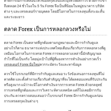
คาดการณ์การเคลื่อนไหวของสกุลเงินและมุ่งหวังผลกำไร ด้วยการเข้า
ถึงตลอด 24 ชั่วโมงใน 5 วัน Forex จึงเป็นที่นิยมในหมู่ธนาคาร บริษัท
ต่าง ๆ และเทรดเดอร์รายบุคคล โดยมีโอกาสในการลงทุนทั้งระยะสั้น
และระยะยาว
ตลาด Forex เป็นการหลอกลวงหรือไม่
ตลาด Forex เป็นตลาดที่ถูกต้องตามกฎหมายและมีการกำกับดูแล
อย่างไรก็ตาม ธนาคารแห่งประเทศไทยเตือนเกี่ยวกับการหลอกลวงที่ดู
เหมือนโอกาสในการเทรด Forex การหลอกลวงเหล่านี้มักสัญญาผล
กำไรที่ไม่เป็นจริง โดยมุ่งเป้าไปที่ผู้ที่มองหาการทำเงินอย่างรวดเร็ว
เทรดเดอร์ Forex มือใหม่
ควรระมัดระวังและหาข้อมูล
ควรใช้โบรกเกอร์ที่มีการกำกับดูแลเสมอ ระวังข้อเสนอการลงทุนที่ไม่
คาดคิด และตั้งคำถามเกี่ยวกับคำสัญญาที่จะได้ผลตอบแทนที่รับประกัน
หรือสูงมาก แม้ว่าจะมีโอกาสทำเงินจากการเทรด Forex ด้วยกลยุทธ์
การเทรดที่ถูกต้องและการวิเคราะห์ทางเทคนิค แต่ก็ไม่เคยมีการรับ
ประกัน ควรตรวจสอบเสมอว่าโบรกเกอร์ Forex มีการกำกับดูแลก่อน
การเทรดสกุลเงินต่าง ๆ