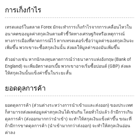
การเก็งกำไร
เทรดเดอร์ในตลาด Forex มักจะทำการเก็งกำไรจากการเคลื่อนไหวใน
อนาคตของมูลค่าสกุลเงินตามตัวชี้วัดทางเศรษฐกิจหรือเหตุการณ์
ทางการเมืองที่คาดการณ์ไว้ หากเทรดเดอร์เชื่อว่ามูลค่าของสกุลเงินจะ
เพิ่มขึ้น พวกเขาจะซื้อสกุลเงินนั้น ส่งผลให้มูลค่าของมันเพิ่มขึ้น
ตัวอย่างเช่น หากนักลงทุนคาดการณ์ว่าธนาคารแห่งอังกฤษ (Bank of
England) จะเพิ่มอัตราดอกเบี้ย พวกเขาอาจเริ่มซื้อปอนด์ (GBP) ส่งผล
ให้สกุลเงินนั้นแข็งค่าขึ้นในระยะสั้น
ยอดดุลการค้า
ยอดดุลการค้า (ส่วนต่างระหว่างการนำเข้าแและส่งออก) ของประเทศ
ก็สามารถส่งผลต่อมูลค่าสกุลเงินได้เช่นกัน โดยทั่วไปแล้ว ถ้ามีการเกิน
ดุลการค้า (ส่งออกมากกว่านำเข้า) จะทำให้สกุลเงินแข็งค่าขึ้น ขณะที่
ถ้ามีการขาดดุลการค้า (นำเข้ามากกว่าส่งออก) จะทำให้สกุลเงินอ่อน
ค่าลง