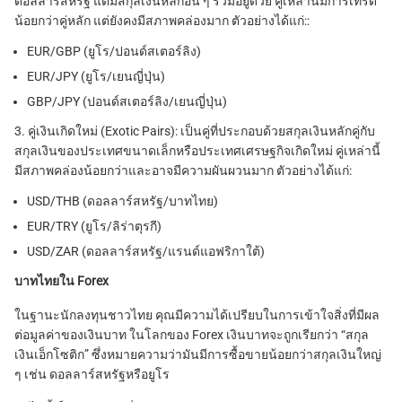
ดอลลาร์สหรัฐ แต่มีสกุลเงินหลักอื่น ๆ ร่วมอยู่ด้วย คู่เหล่านี้มีการเทรด
น้อยกว่าคู่หลัก แต่ยังคงมีสภาพคล่องมาก ตัวอย่างได้แก่::
EUR/GBP (ยูโร/ปอนด์สเตอร์ลิง)
EUR/JPY (ยูโร/เยนญี่ปุ่น)
GBP/JPY (ปอนด์สเตอร์ลิง/เยนญี่ปุ่น)
3. คู่เงินเกิดใหม่ (Exotic Pairs): เป็นคู่ที่ประกอบด้วยสกุลเงินหลักคู่กับ
สกุลเงินของประเทศขนาดเล็กหรือประเทศเศรษฐกิจเกิดใหม่ คู่เหล่านี้
มีสภาพคล่องน้อยกว่าและอาจมีความผันผวนมาก ตัวอย่างได้แก่:
USD/THB (ดอลลาร์สหรัฐ/บาทไทย)
EUR/TRY (ยูโร/ลิร่าตุรกี)
USD/ZAR (ดอลลาร์สหรัฐ/แรนด์แอฟริกาใต้)
บาทไทยใน Forex
ในฐานะนักลงทุนชาวไทย คุณมีความได้เปรียบในการเข้าใจสิ่งที่มีผล
ต่อมูลค่าของเงินบาท ในโลกของ Forex เงินบาทจะถูกเรียกว่า “สกุล
เงินเอ็กโซติก” ซึ่งหมายความว่ามันมีการซื้อขายน้อยกว่าสกุลเงินใหญ่
ๆ เช่น ดอลลาร์สหรัฐหรือยูโร