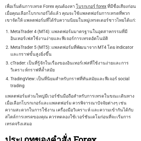
เพื่อเริ่มต้นการเทรด Forex คุณต้องหา
โบรกเกอร์ forex
ที่มีชื่อเสียงก่อน
เมื่อคุณเลือกโบรกเกอร์ได้แล้ว คุณจะใช้แพลตฟอร์มการเทรดที่พวก
เขาจัดให้ แพลตฟอร์มที่ได้รับความนิยมในหมู่เทรดเดอร์ชาวไทยได้แก่:
MetaTrader 4 (MT4): แพลตฟอร์มมาตรฐานในอุตสาหกรรมที่มี
อินเทอร์เฟสใช้งานง่ายและฟีเจอร์การเทรดอัตโนมัติ
MetaTrader 5 (MT5): แพลตฟอร์มที่พัฒนาจาก MT4 โดย indicator
และกราฟขั้นสูงยิ่งขึ้น
cTrader: เป็นที่รู้จักในเรื่องของอินเทอร์เฟสที่ใช้งานง่ายและการ
วิเคราะห์กราฟที่ล้ำสมัย
TradingView: เป็นที่นิยมสำหรับกราฟที่ทันสมัยและฟีเจอร์ social
trading
แพลตฟอร์มส่วนใหญ่มีเวอร์ชันมือถือสำหรับการเทรดในขณะเดินทาง
เมื่อเลือกโบรกเกอร์และแพลตฟอร์ม ควรพิจารณาปัจจัยต่างๆ เช่น
ความสะดวกในการใช้งาน เครื่องมือวิเคราะห์ และความเข้ากันได้กับ
สไตล์การเทรดของคุณ ควรทดลองใช้เวอร์ชันเดโมก่อนที่จะเริ่มการ
เทรดจริงเสมอ
ประเภทของคำสั่ง Forex