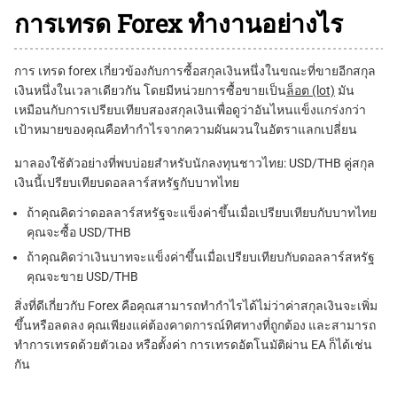
การเทรด Forex ทำงานอย่างไร
การ เทรด forex เกี่ยวข้องกับการซื้อสกุลเงินหนึ่งในขณะที่ขายอีกสกุล
เงินหนึ่งในเวลาเดียวกัน โดยมีหน่วยการซื้อขายเป็น
ล็อต (lot)
มัน
เหมือนกับการเปรียบเทียบสองสกุลเงินเพื่อดูว่าอันไหนแข็งแกร่งกว่า
เป้าหมายของคุณคือทำกำไรจากความผันผวนในอัตราแลกเปลี่ยน
มาลองใช้ตัวอย่างที่พบบ่อยสำหรับนักลงทุนชาวไทย: USD/THB คู่สกุล
เงินนี้เปรียบเทียบดอลลาร์สหรัฐกับบาทไทย
ถ้าคุณคิดว่าดอลลาร์สหรัฐจะแข็งค่าขึ้นเมื่อเปรียบเทียบกับบาทไทย
คุณจะซื้อ USD/THB
ถ้าคุณคิดว่าเงินบาทจะแข็งค่าขึ้นเมื่อเปรียบเทียบกับดอลลาร์สหรัฐ
คุณจะขาย USD/THB
สิ่งที่ดีเกี่ยวกับ Forex คือคุณสามารถทำกำไรได้ไม่ว่าค่าสกุลเงินจะเพิ่ม
ขึ้นหรือลดลง คุณเพียงแค่ต้องคาดการณ์ทิศทางที่ถูกต้อง และสามารถ
ทำการเทรดด้วยตัวเอง หรือตั้งค่า การเทรดอัตโนมัติผ่าน EA ก็ได้เช่น
กัน